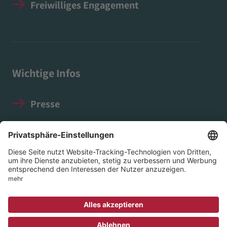
Freiwilliges Engagement
Wichtige Infos
Presse
Impressum
Datenschutz
Social Media Guidelines
© 2026 EVIM - Evangelischer Verein für Innere
Mission in Nassau