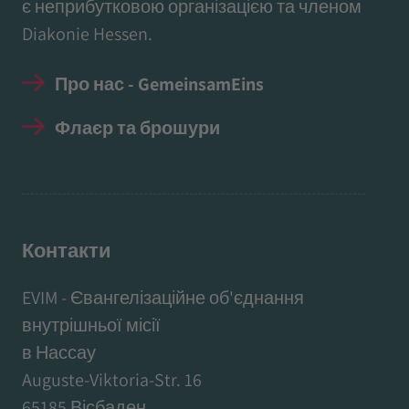
є неприбутковою організацією та членом
Diakonie Hessen.
Про нас - GemeinsamEins
Флаєр та брошури
Контакти
EVIM - Євангелізаційне об'єднання
внутрішньої місії
в Нассау
Auguste-Viktoria-Str. 16
65185 Вісбаден