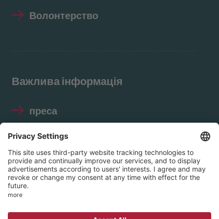
Волонтерство
Важлива інформація
преса
Відбиток
Захист даних
Правила використання
соціальних мереж